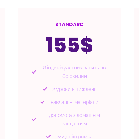
STANDARD
155$
8 індивідуальних занять по
60 хвилин
2 уроки в тиждень
навчальні матеріали
допомога з домашнім
завданням
24/7 підтримка