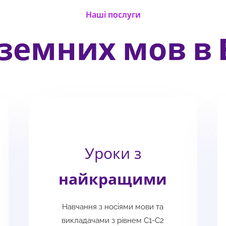
Наші послуги
земних мов в E
Уроки з
найкращими
Навчання з носіями мови та
викладачами з рівнем С1-С2