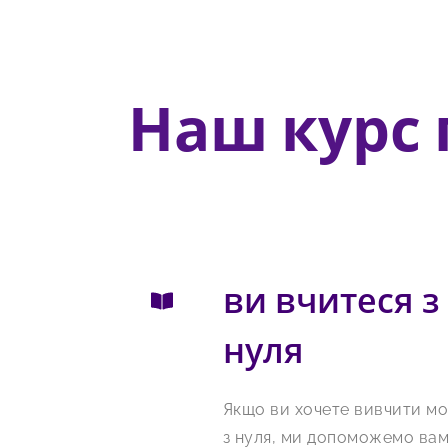
Наш курс 
ви вчитеся з
нуля
Якщо ви хочете вивчити м
з нуля, ми допоможемо вам