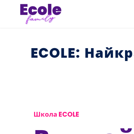
Перейти
до
вмісту
ECOLE: Найк
Школа ECOLE