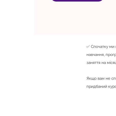
✅ Спочатку ми 
навчання, прогр
заняття на міся
Якщо вам не сп
придбаний курс