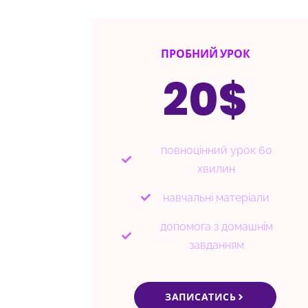
ПРОБНИЙ УРОК
20$
повноцінний урок 60
хвилин
навчальні матеріали
допомога з домашнім
завданням
ЗАПИСАТИСЬ