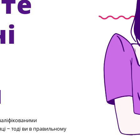
те
ні
н
кваліфікованими
ці – тоді ви в правильному