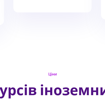
Ціни
курсів іноземн