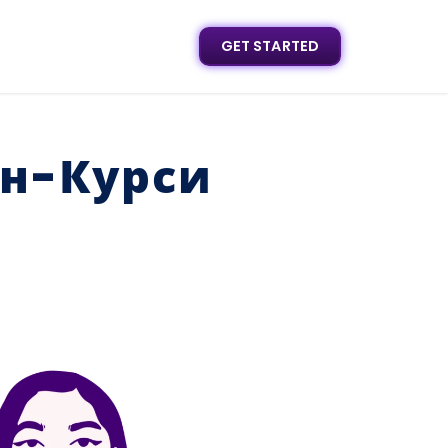
GET STARTED
йн-Курси