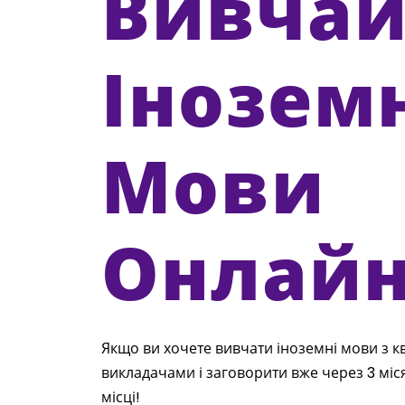
Вивчай
Інозем
Мови
Онлай
Якщо ви хочете вивчати іноземні мови з 
викладачами і заговорити вже через 3 міся
місці!