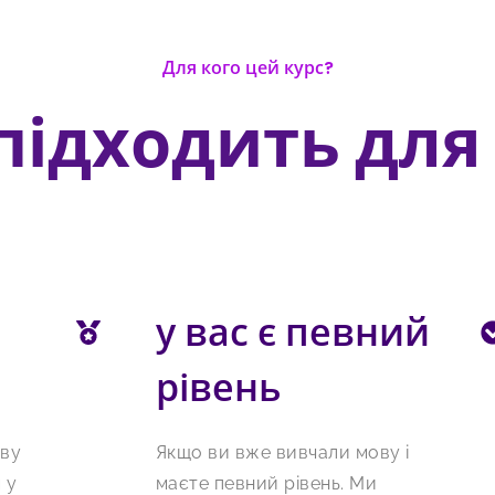
Для кого цей курс?
підходить для 
у вас є певний
рівень
ову
Якщо ви вже вивчали мову і
 у
маєте певний рівень. Ми