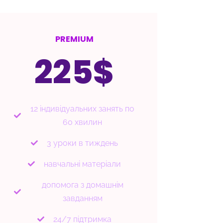
PREMIUM
225$
12 індивідуальних занять по
60 хвилин
3 уроки в тиждень
навчальні матеріали
допомога з домашнім
завданням
24/7 підтримка